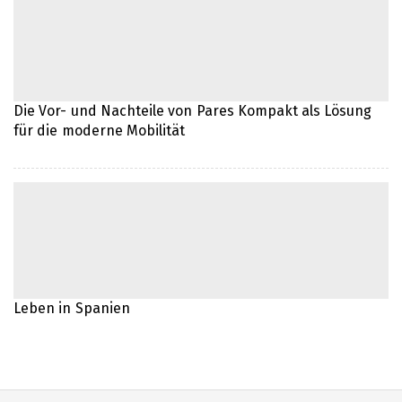
Die Bedeutung der NIE-Nummer für ein
Leben in Spanien
Eine neue Küche für ein neues
Lebensgefühl
Die Vor- und Nachteile von Pares Kompakt als Lösung
für die moderne Mobilität
Effiziente IT-Lösungen für moderne
Unternehmen
Die Bedeutung eines zuverlässigen IT-
Partners für Unternehmen
Effizientes Dokumentenmanagement
Leben in Spanien
für moderne Büros
Die Kunst der Rahmung