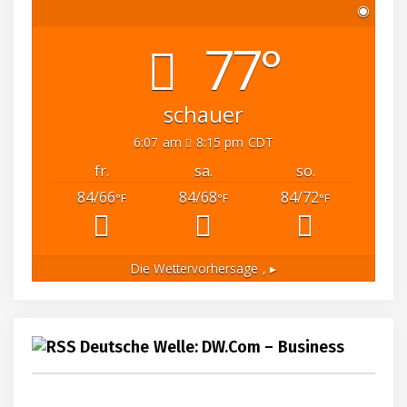
◉
77°
schauer
6:07 am
8:15 pm CDT
fr.
sa.
so.
84/66
84/68
84/72
°F
°F
°F
Die Wettervorhersage
, ▸
Deutsche Welle: DW.com – Business