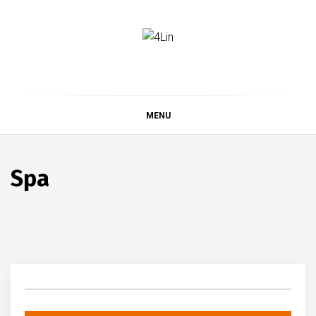
Skip
to
content
4Lin
MENU
Spa