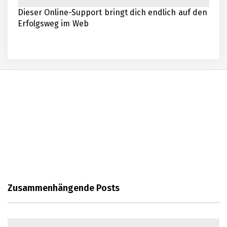
Dieser Online-Support bringt dich endlich auf den
Erfolgsweg im Web
Die Vor- und Nachteile von Pares
Kompakt als Lösung für die
moderne Mobilität
Leben in Spanien
Küchenleisten für eine moderne Küche
Zusammenhängende Posts
Die Bedeutung von SEO für
Unternehmen