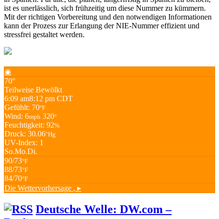
ist es unerlässlich, sich frühzeitig um diese Nummer zu kümmern.
Mit der richtigen Vorbereitung und den notwendigen Informationen
kann der Prozess zur Erlangung der NIE-Nummer effizient und
stressfrei gestaltet werden.
◉
70°
Teilweise Bewölkt
6:09 am
8:12 pm CDT
Gefühlt: 70
°F
Wind: 6
320
mph
°
Feuchtigkeit: 92
%
Druck: 30.06
"Hg
UV-Index: 1
So.
Mo.
Di.
90/73
°F
88/73
°F
84/70
°F
Die Wettervorhersage
, ▸
Deutsche Welle: DW.com –