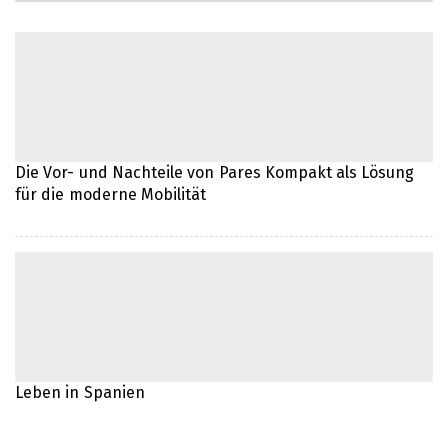
Die Bedeutung der NIE-Nummer für ein
Leben in Spanien
Eine neue Küche für ein neues
Lebensgefühl
Die Vor- und Nachteile von Pares Kompakt als Lösung
Effiziente IT-Lösungen für moderne
für die moderne Mobilität
Unternehmen
Die Bedeutung eines zuverlässigen IT-
Partners für Unternehmen
Effizientes Dokumentenmanagement
für moderne Büros
Leben in Spanien
Die Kunst der Rahmung