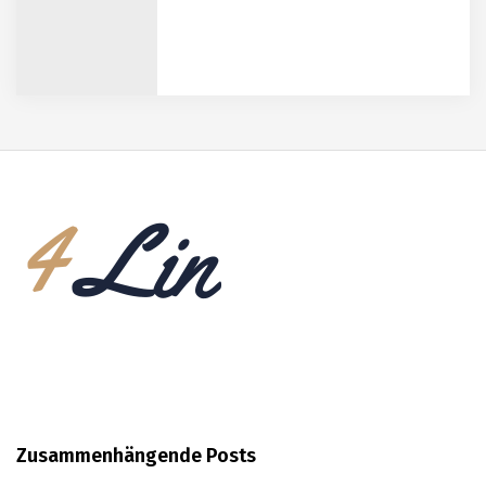
Die Vor- und Nachteile von Pares
Kompakt als Lösung für die
moderne Mobilität
Leben in Spanien
Küchenleisten für eine moderne Küche
Die Bedeutung von SEO für
Zusammenhängende Posts
Unternehmen