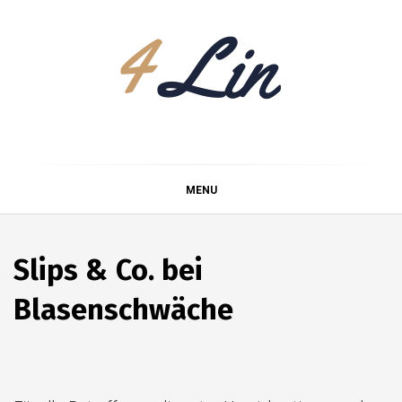
Skip
to
content
4Lin
MENU
Slips & Co. bei
Blasenschwäche