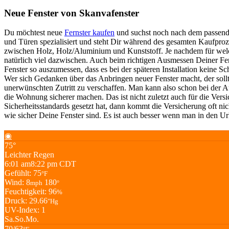
Neue Fenster von Skanvafenster
Du möchtest neue
Fernster kaufen
und suchst noch nach dem passen
und Türen spezialisiert und steht Dir während des gesamten Kaufproze
zwischen Holz, Holz/Aluminium und Kunststoff. Je nachdem für welche
natürlich viel dazwischen. Auch beim richtigen Ausmessen Deiner Fen
Fenster so auszumessen, dass es bei der späteren Installation keine S
Wer sich Gedanken über das Anbringen neuer Fenster macht, der sollt
unerwünschten Zutritt zu verschaffen. Man kann also schon bei der Au
die Wohnung sicherer machen. Das ist nicht zuletzt auch für die Ve
Sicherheitsstandards gesetzt hat, dann kommt die Versicherung oft 
wie sicher Deine Fenster sind. Es ist auch besser wenn man in den Url
◉
75°
Leichter Regen
6:01 am
8:22 pm CDT
Gefühlt: 75
°F
Wind: 8
180
mph
°
Feuchtigkeit: 96
%
Druck: 29.66
"Hg
UV-Index: 1
Sa.
So.
Mo.
70/63