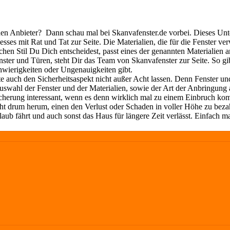
den Anbieter?
Dann schau mal bei Skanvafenster.de vorbei. Dieses Unt
sses mit Rat und Tat zur Seite. Die Materialien, die für die Fenster v
n Stil Du Dich entscheidest, passt eines der genannten Materialien am
ster und Türen, steht Dir das Team von Skanvafenster zur Seite. So gi
chwierigkeiten oder Ungenauigkeiten gibt.
e auch den Sicherheitsaspekt nicht außer Acht lassen. Denn Fenster und
swahl der Fenster und der Materialien, sowie der Art der Anbringung a
rsicherung interessant, wenn es denn wirklich mal zu einem Einbruch 
nicht drum herum, einen den Verlust oder Schaden in voller Höhe zu be
aub fährt und auch sonst das Haus für längere Zeit verlässt. Einfach m