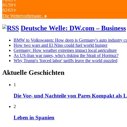
°F
81/59
°F
82/63
°F
Die Wettervorhersage
, ▸
Deutsche Welle: DW.com – Business
BMW to Volkswagen: How deep is Germany's auto industry cu
How two wars and El Nino could fuel world hunger
Germany: How weather extremes impact local agriculture
As US-Iran war rages, who's risking the Strait of Hormuz?
Why Trump's 'forced labor' tariffs leave the world puzzled
Aktuelle Geschichten
1
Die Vor- und Nachteile von Pares Kompakt als L
2
Leben in Spanien