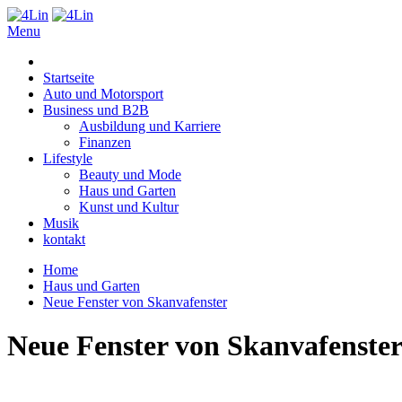
Skip
to
Menu
4Lin
content
Startseite
Auto und Motorsport
Business und B2B
Ausbildung und Karriere
Finanzen
Lifestyle
Beauty und Mode
Haus und Garten
Kunst und Kultur
Musik
kontakt
Home
Haus und Garten
Neue Fenster von Skanvafenster
Neue Fenster von Skanvafenste