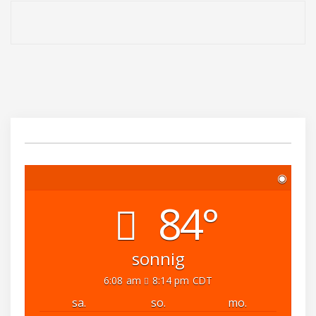
◉
84°
sonnig
6:08 am
8:14 pm CDT
sa.
so.
mo.