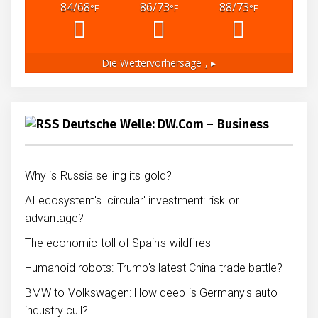
84/68
86/73
88/73
°F
°F
°F
Die Wettervorhersage
, ▸
Deutsche Welle: DW.com – Business
Why is Russia selling its gold?
AI ecosystem's 'circular' investment: risk or
advantage?
The economic toll of Spain's wildfires
Humanoid robots: Trump's latest China trade battle?
BMW to Volkswagen: How deep is Germany's auto
industry cull?