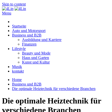
Skip to content
Menu
4Lin
Startseite
Auto und Motorsport
Business und B2B
Ausbildung und Karriere
Finanzen
Lifestyle
Beauty und Mode
Haus und Garten
Kunst und Kultur
Musik
kontakt
Home
Business und B2B
Die optimale Heiztechnik für verschiedene Branchen
Die optimale Heiztechnik für
verschiedene Branchen