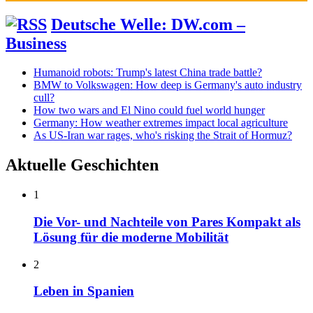
Deutsche Welle: DW.com –
Business
Humanoid robots: Trump's latest China trade battle?
BMW to Volkswagen: How deep is Germany's auto industry
cull?
How two wars and El Nino could fuel world hunger
Germany: How weather extremes impact local agriculture
As US-Iran war rages, who's risking the Strait of Hormuz?
Aktuelle Geschichten
1
Die Vor- und Nachteile von Pares Kompakt als
Lösung für die moderne Mobilität
2
Leben in Spanien