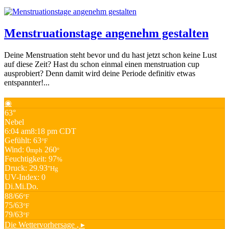
Menstruationstage angenehm gestalten
Deine Menstruation steht bevor und du hast jetzt schon keine Lust
auf diese Zeit? Hast du schon einmal einen menstruation cup
ausprobiert? Denn damit wird deine Periode definitiv etwas
entspannter!...
◉
63°
Nebel
6:04 am
8:18 pm CDT
Gefühlt: 63
°F
Wind: 0
260
mph
°
Feuchtigkeit: 97
%
Druck: 29.93
"Hg
UV-Index: 0
Di.
Mi.
Do.
88/66
°F
75/63
°F
79/63
°F
Die Wettervorhersage
, ▸