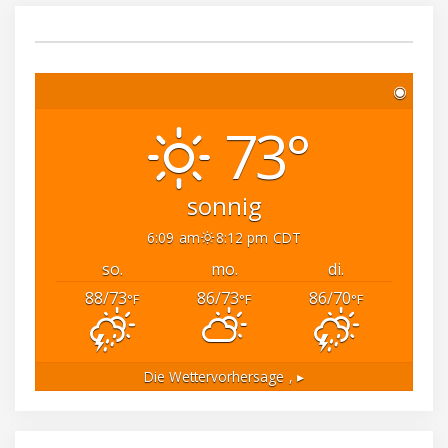
◉
73°
sonnig
6:09 am
8:12 pm CDT
so.
mo.
di.
88/73
86/73
86/70
°F
°F
°F
Die Wettervorhersage
, ▸