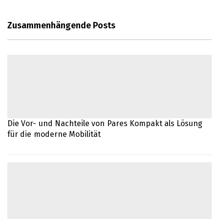
Zusammenhängende Posts
Die Bedeutung von SEO für
Unternehmen
Die Bedeutung der NIE-Nummer für ein
Leben in Spanien
Eine neue Küche für ein neues
Lebensgefühl
Die Vor- und Nachteile von Pares Kompakt als Lösung
für die moderne Mobilität
Effiziente IT-Lösungen für moderne
Unternehmen
Die Bedeutung eines zuverlässigen IT-
Partners für Unternehmen