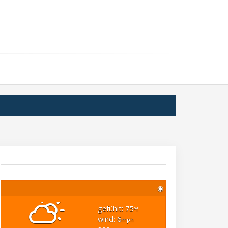
◉
gefühlt: 75
°f
wind: 6
mph