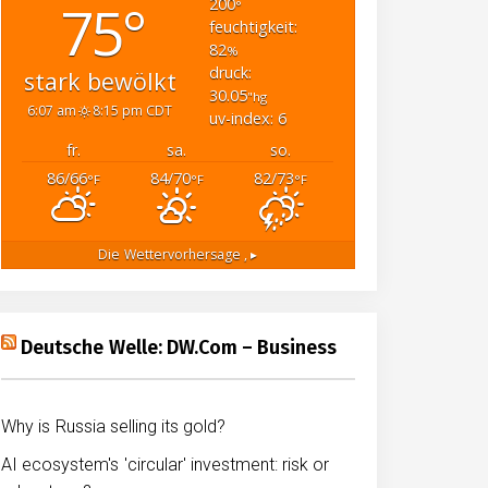
75°
200
°
feuchtigkeit:
82
%
druck:
stark bewölkt
30.05
"hg
6:07 am
8:15 pm CDT
uv-index: 6
fr.
sa.
so.
86/66
84/70
82/73
°F
°F
°F
Die Wettervorhersage
, ▸
Deutsche Welle: DW.com – Business
Why is Russia selling its gold?
AI ecosystem's 'circular' investment: risk or